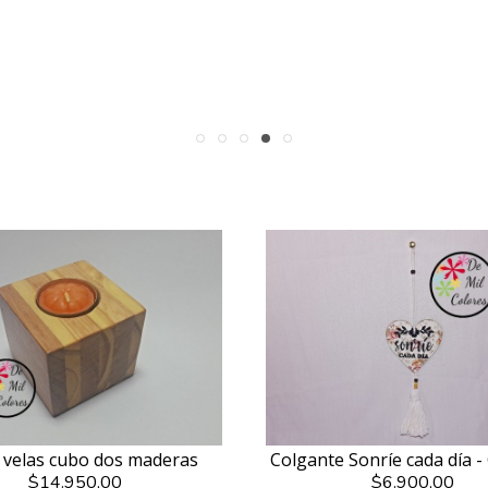
 velas cubo dos maderas
Colgante Sonríe cada día 
$14.950,00
$6.900,00