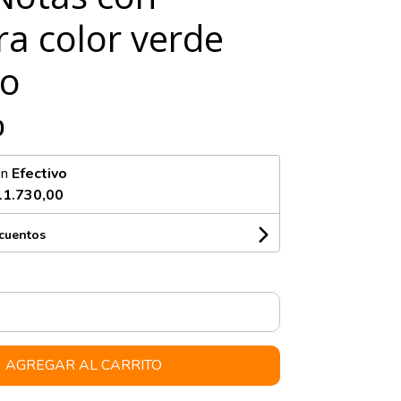
a color verde
do
0
on
Efectivo
11.730,00
scuentos
AGREGAR AL CARRITO