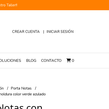
o Taller!!
CREAR CUENTA
INICIAR SESIÓN
OLUCIONES
BLOG
CONTACTO
0
ión
Porta Notas
oldura color verde azulado
Notas con