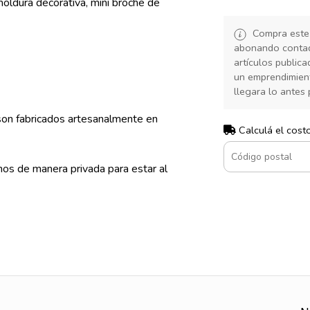
oldura decorativa, mini broche de
Compra este
abonando contado
artículos public
un emprendimiento
llegara lo antes 
 son fabricados artesanalmente en
Calculá el cost
nos de manera privada para estar al