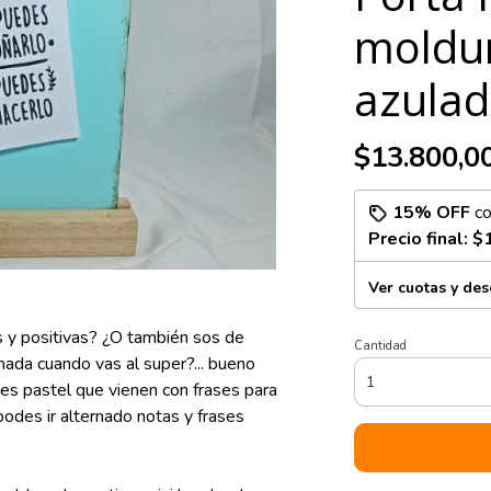
moldur
azula
$13.800,0
15% OFF
c
Precio final:
$
Ver cuotas y de
s y positivas? ¿O también sos de
Cantidad
nada cuando vas al super?... bueno
es pastel que vienen con frases para
podes ir alternado notas y frases